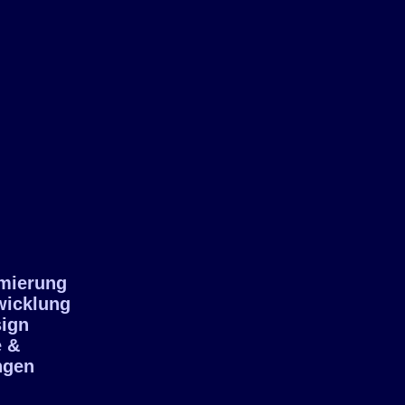
mierung
icklung
ign
 &
gen